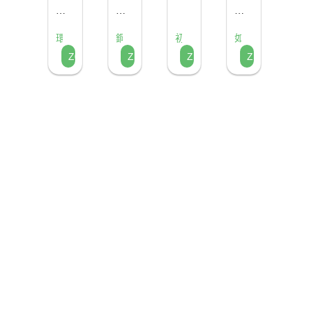
發
反
孑
壞
縮
將
自
們
們
們
全
思
孓！
菱
校
我
製
利
然
以
世
橡
解
角
環
鋼
園
初
如
作
用
竹
最
魚
界
皮
決
田
保
普
鹿
魚
垃
Z096
Z103
Z113
Z117
好
回
子
大
拉
夢
得
行
梯
對
擦
蚊
生
圾
玩
力
收
想
製
梯
抗
的
子
態
士
家
轉
的
材
作
疫
使
問
的
化
分
料
友
情
用
題！
滿
為
類
製
善
的
習
江
美
壓
作
魚
動
慣
紅！
麗
縮
出
梯，
力！
燭
裝
象
被
台，
置，
徵
河
賦
希
可
水
廢
望
以
沖
棄
大
拯
掉
物
家
救
也
再
落
地
不
生
實
球
怕
創
垃
的
會
造
圾
《鋼
成