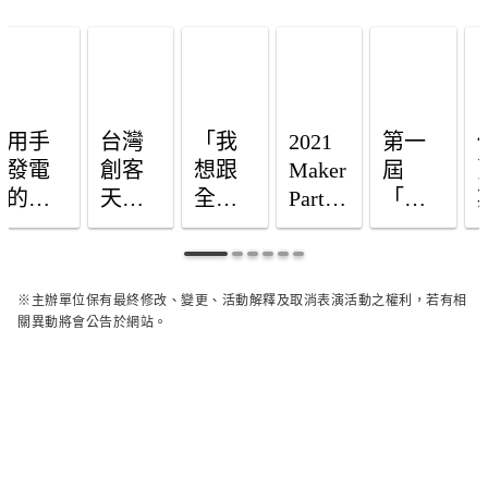
用手
台灣
「我
2021 
第一
發電
創客
想跟
Maker 
屆
的
天團
全世
Party
「科
「雪
打造
界分
今登
學玩
橇跑
「夢
享我
場 大
具自
），
跑
幻機
的作
小創
造
※主辦單位保有最終修改、變更、活動解釋及取消表演活動之權利，若有相
人」
動樂
品！」
客秀
王」
關異動將會公告於網站。
入選
園」，
第二
絕技
揭
科學
開啟
屆小
曉，
玩具
你的
孩創
孩子
自造
敢DO
造大
能做
王，
超能
賞成
到
歸功
力
果展
的，