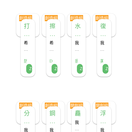
巾
乳
讓
製
用
乳
員
術
戲！
資
命！
酪
大
作
製
酪
品！
源！
家
海
成
球
球
創造組
創造組
創造組
創造組
學
洋
實
希
的
打
擦
水
復
習
桌
用
望
誕
擊
不
溝
育
分
巾，
環
能
生
類、
傳
保
幫
病
掉
清
凌
希
希
我
我
風
遞
的
助
毒
的
理
波
望
望
們
們
力
海
杯
蕉
救
我
汙
透
大
的
仙
發
發
洋
墊，
農
防
Dreamer
翁
美
們
過
裝
明
地
染
師
子
電
污
讓
解
疫
子
龍
Z063
Z073
Z077
Z093
的
我
置
的
戰
1
龍
球
~

等
染
浮
決
互
士
們
能
隊
快
三
環
的
棄
香
滿
劍
動
的
在
艇
客
保
嚴
變
蕉
江
遊
裝
一
可
知
重
成
剩
紅
戲
置
分
以
識！
性
福
產
作
藝
鐘
協
快
氣！
問
創造組
創造組
開創組
開創組
品
術，
捕
助
艇
題！
分
鋼
麤
浮
可
帶
捉
清
類
普
動
以
大
31
理
我
激
家
隻
破
壓
拉
式
們
我
我
我