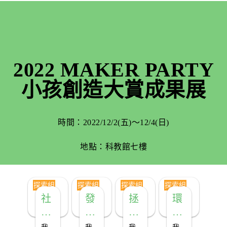
！
不出
完整
比大
借的
紀錄
人想
生科
像的
課
更
多！
2022 MAKER PARTY
小孩創造大賞成果展
時間：2022/12/2(五)～12/4(日)
地點：科教館七樓
探索組
探索組
探索組
探索組
社
發
拯
環
頭
出
救
保
阿
警
水
變