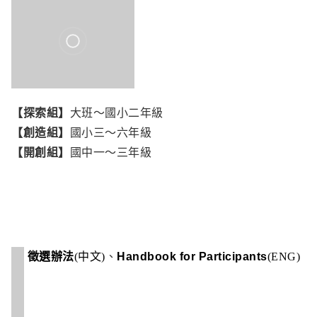
友善環境發明
每一團隊投件數至多3件
【探索組】
大班～國小二年級
【創造組】
國小三
～
六年級
【開創組】
國中一
～
三年級