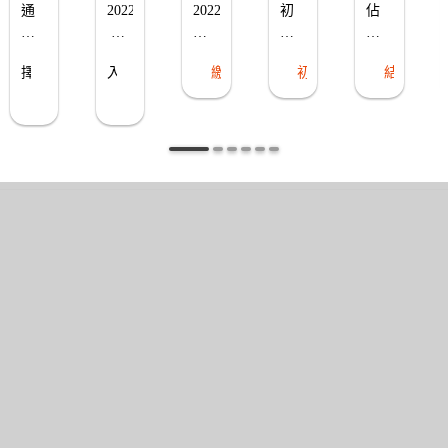
STEP 5
STEP 6
STEP 1
STEP 2
STEP 3
S
培
策
報
【初
【決
訓
展
名
選】
選】
階
&KID'S
及
書
人
通
2022/05/26
2022/03/14
初
佔
段
作
面
氣
過
 布
前
選
團
決
TALK
展
品
需
審
標
票
隊
布
繳件結束
初選結果
結果出爐
擇
入
選
＆
完
準
的
繳
查
選
假
選
閱讀全文
閱讀全文
團
頒
成
請
決
日
後
交
隊
舉
獎
詳
報
參
選
辦
細
需
彩
名
考
總
說
參
排

及
【徵
成
明
加
2022/05/27
作
選
績
實
 ~ 
品
辦
10%
體
05/29
繳
法
作
 實
交
及
品
體
指
研
展
南】
修
覽