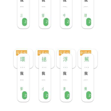
我
我
我
我
公
告
公
色
們
們
們
們
阿
把
的
發
主

設
龍
搜
三
望
中
環
不
明
計
集
嬤
垃
洗
角
望
港
保
Z024
Z007
Z023
Z027
要
了
可
回
龍
瑄
綠
變
的
圾
米
的
好
佩
回
巨
收
色
願
桶
水
人
龍
線
玩
收
物
A+B
望
澆
沙
的
洗
做
花
圈
垃
米
成
拿
圾
水
《環
神
探索組
探索組
探索組
創造組
來
桶，
再
保
器
環
拯
浮
蕉
做
讓
利
變
保
救
棄
泥
跳
倒
用
色
繩、
垃
的
龍》，
環
地
（福
攪
我
我
我
我
羽
圾
澆
賦
寶
球
氣）
拌
們
們
們
們
毛
也
花
予
桌
的
的
用
杯
把
器
研
球、
能
裝
回
夢
小
海
蕉
桌
塑
浮
發
遊
海
墊
＆

創
像
置，
收
想
小
洋
個
Z030
Z042
Z044
Z091
遊
膠
石
的
非
拯
汪
朋
洋
蕉
作
闖
節
物
可
凡
垃
救
再
汪
蕉
友
成
關
省
新
桌
之
地
隊
吧！
以
圾
利
之
球
藝
遊
水
生